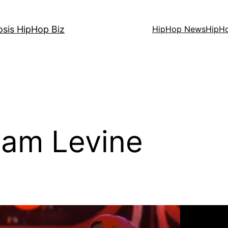
osis HipHop Biz
HipHop News
HipH
am Levine