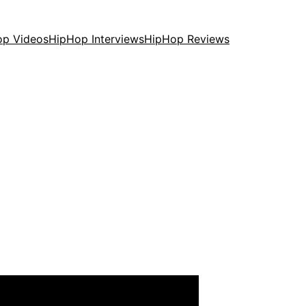
op Videos
HipHop Interviews
HipHop Reviews