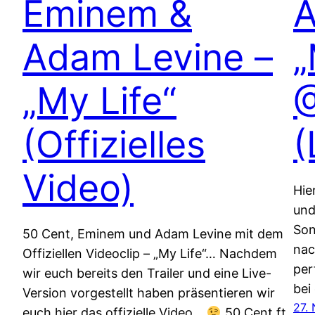
Eminem &
A
Adam Levine –
„
„My Life“
@
(Offizielles
(
Video)
Hie
und
Son
50 Cent, Eminem und Adam Levine mit dem
nac
Offiziellen Videoclip – „My Life“… Nachdem
per
wir euch bereits den Trailer und eine Live-
bei
Version vorgestellt haben präsentieren wir
27.
euch hier das offizielle Video…
50 Cent ft.