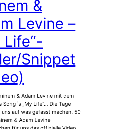
nem &
m Levine –
 Life“-
iler/Snippet
deo)
Eminem & Adam Levine mit dem
s Song´s „My Life“… Die Tage
 uns auf was gefasst machen, 50
minem & Adam Levine
chen für uns das offizielle Video