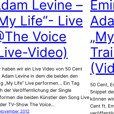
dam Levine –
Emi
My Life“- Live
Ada
The Voice
„My
Live-Video)
Tra
(Vi
r haben wir ein Live Video von 50 Cent
 Adam Levine in dem die beiden den
g „My Life“ Live performen… Ein Tag
50 Cent, 
h der Veröffentlichung der Single
Snippet de
formen die beiden Künstler den Song Live
können wir
 der TV-Show The Voice…
Cent ft. E
 November 2012
veröffentli