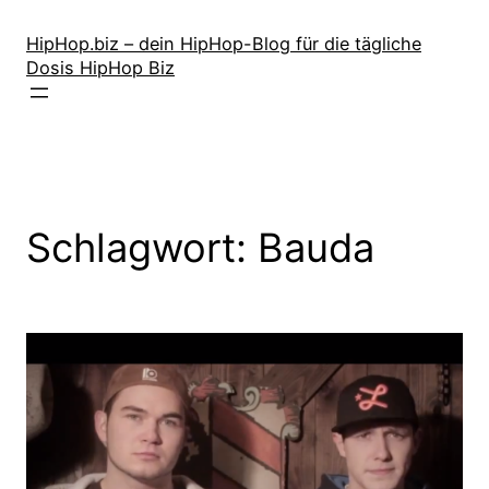
Zum
Inhalt
HipHop.biz – dein HipHop-Blog für die tägliche
Dosis HipHop Biz
springen
Schlagwort:
Bauda