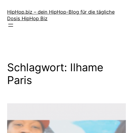
Zum
Inhalt
HipHop.biz – dein HipHop-Blog für die tägliche
Dosis HipHop Biz
springen
Schlagwort:
Ilhame
Paris