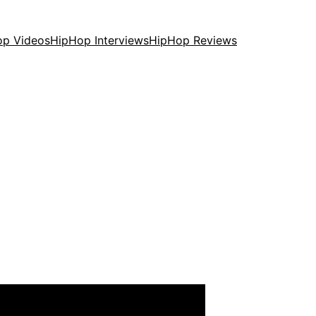
op Videos
HipHop Interviews
HipHop Reviews