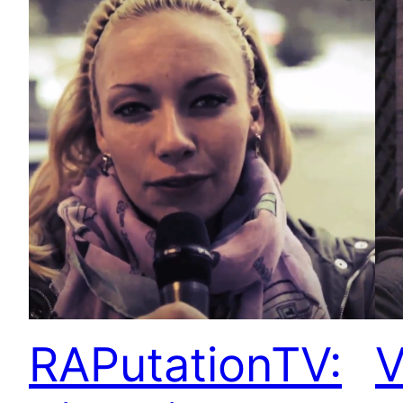
RAPutationTV:
V