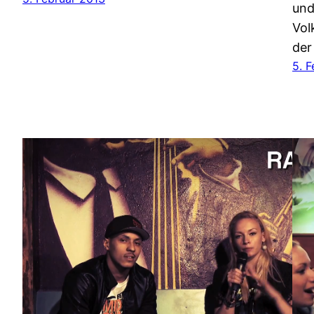
und
Vol
der
5. 