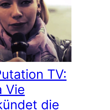
utation TV:
a Vie
kündet die