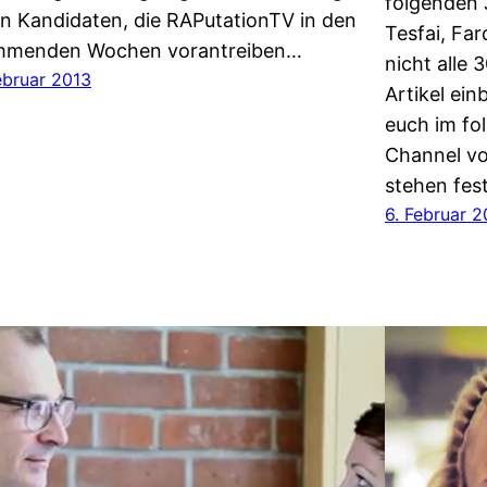
folgenden 
n Kandidaten, die RAPutationTV in den
Tesfai, Far
menden Wochen vorantreiben…
nicht alle
ebruar 2013
Artikel ei
euch im fo
Channel vo
stehen fes
6. Februar 2