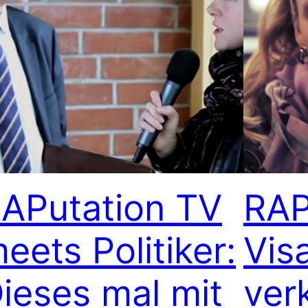
APutation TV
RAP
eets Politiker:
Vis
ieses mal mit
ver