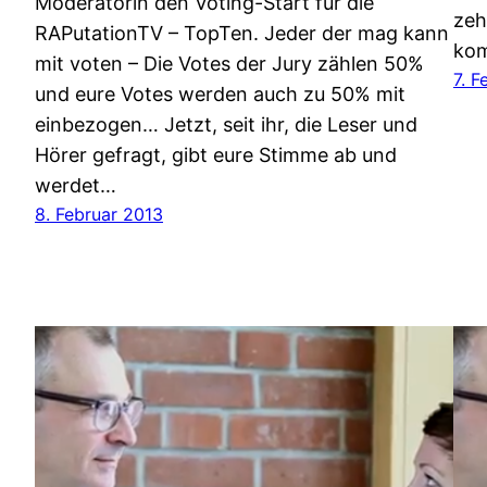
Moderatorin den Voting-Start für die
zeh
RAPutationTV – TopTen. Jeder der mag kann
kom
mit voten – Die Votes der Jury zählen 50%
7. F
und eure Votes werden auch zu 50% mit
einbezogen… Jetzt, seit ihr, die Leser und
Hörer gefragt, gibt eure Stimme ab und
werdet…
8. Februar 2013