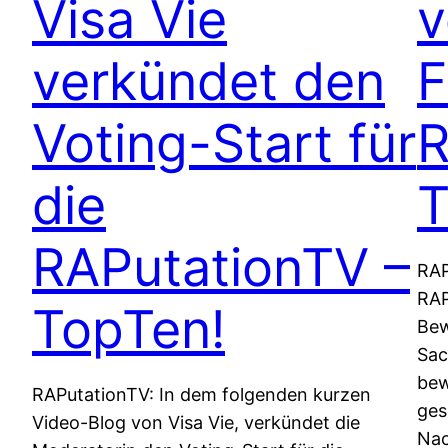
Visa Vie
v
verkündet den
F
Voting-Start für
R
die
T
RAPutationTV –
RAP
RAP
TopTen!
Bew
Sac
bew
RAPutationTV: In dem folgenden kurzen
ges
Video-Blog von Visa Vie, verkündet die
Nac