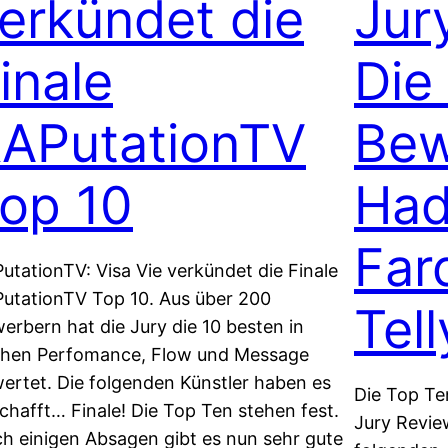
erkündet die
Jur
inale
Die
APutationTV
Bew
op 10
Had
Far
utationTV: Visa Vie verkündet die Finale
utationTV Top 10. Aus über 200
Tell
erbern hat die Jury die 10 besten in
hen Perfomance, Flow und Message
ertet. Die folgenden Künstler haben es
Die Top Te
chafft… Finale! Die Top Ten stehen fest.
Jury Revie
h einigen Absagen gibt es nun sehr gute