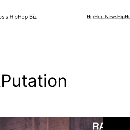
osis HipHop Biz
HipHop News
HipH
Putation