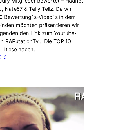
Jury Mitglieder bewertet – Hadnet
d, Nate57 & Telly Tellz. Da wir
 30 Bewertung´s-Video´s in dem
nbinden möchten präsentieren wir
lgenden den Link zum Youtube-
n RAPutationTv… Die TOP 10
t. Diese haben…
013