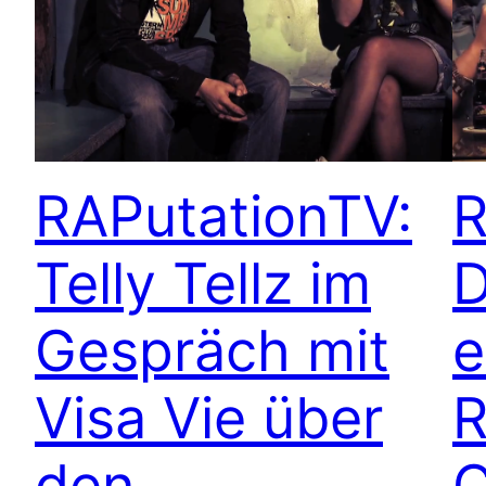
RAPutationTV:
R
Telly Tellz im
D
Gespräch mit
e
Visa Vie über
R
den
C