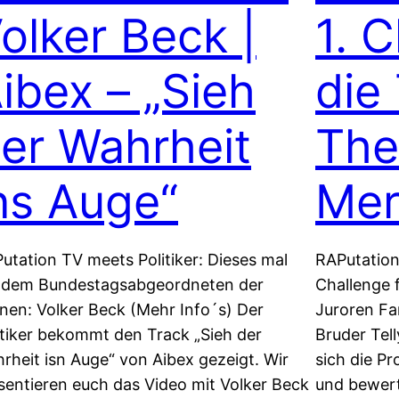
olker Beck |
1. 
ibex – „Sieh
die
er Wahrheit
The
ns Auge“
Mer
utation TV meets Politiker: Dieses mal
RAPutation
 dem Bundestagsabgeordneten der
Challenge 
nen: Volker Beck (Mehr Info´s) Der
Juroren Fa
itiker bekommt den Track „Sieh der
Bruder Tel
rheit isn Auge“ von Aibex gezeigt. Wir
sich die P
sentieren euch das Video mit Volker Beck
und bewert