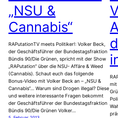
„NSU &
V
Cannabis“
A
d
RAPutationTV meets Politiker!: Volker Beck,
der Geschäftsführer der Bundestagsfraktion
i
Bündis 90/Die Grünen, spricht mit der Show
„RAPutation“ über die NSU- Affäre & Weed
(Cannabis). Schaut euch das folgende
RAP
Bonus-Video mit Volker Beck an – „NSU &
mit
Cannabis“… Warum sind Drogen illegal? Diese
Grü
und weitere interessante Fragen bekommt
Pol
der Geschäftsführer der Bundestagsfraktion
Wah
Bündis 90/Die Grünen Volker…
prä
5. Februar 2013