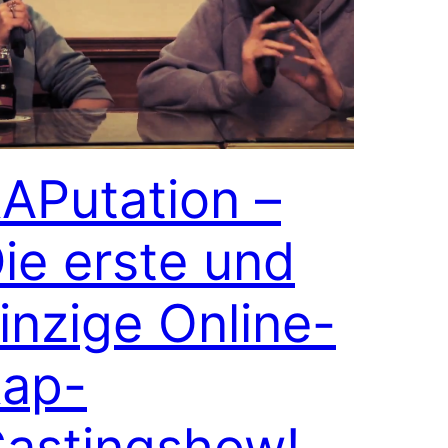
APutation –
ie erste und
inzige Online-
ap-
astingshow!