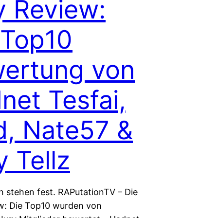
y Review:
 Top10
ertung von
net Tesfai,
d, Nate57 &
y Tellz
n stehen fest. RAPutationTV – Die
w: Die Top10 wurden von