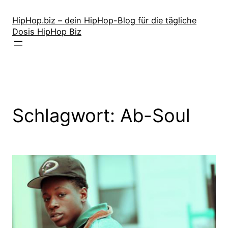
Zum
Inhalt
HipHop.biz – dein HipHop-Blog für die tägliche
Dosis HipHop Biz
springen
Schlagwort:
Ab-Soul