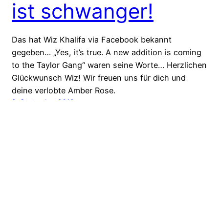
ist schwanger!
Das hat Wiz Khalifa via Facebook bekannt
gegeben… „Yes, it’s true. A new addition is coming
to the Taylor Gang“ waren seine Worte… Herzlichen
Glückwunsch Wiz! Wir freuen uns für dich und
deine verlobte Amber Rose.
8. September 2012
HipHop.biz – dein HipHop-Blog für die tägliche
Dosis HipHop Biz
Stolz präsentiert von
WordPress