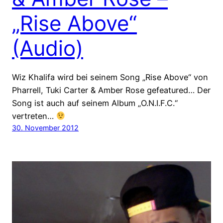
„Rise Above“
(Audio)
Wiz Khalifa wird bei seinem Song „Rise Above“ von
Pharrell, Tuki Carter & Amber Rose gefeatured… Der
Song ist auch auf seinem Album „O.N.I.F.C.“
vertreten…
30. November 2012