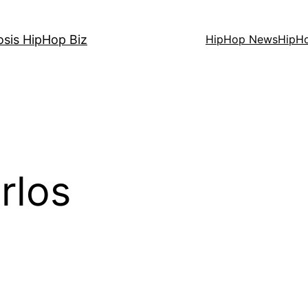
osis HipHop Biz
HipHop News
HipH
rlos