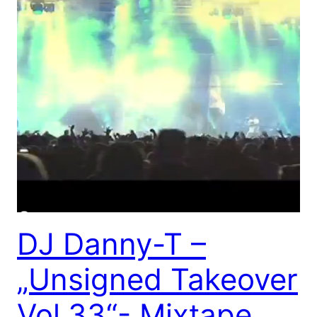
DJ Danny-T –
„Unsigned Takeover
Vol.33“- Mixtape