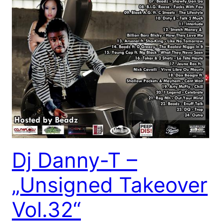
Dj Danny-T –
„Unsigned Takeover
Vol.32“