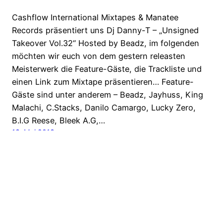
Cashflow International Mixtapes & Manatee
Records präsentiert uns Dj Danny-T – „Unsigned
Takeover Vol.32“ Hosted by Beadz, im folgenden
möchten wir euch von dem gestern releasten
Meisterwerk die Feature-Gäste, die Trackliste und
einen Link zum Mixtape präsentieren… Feature-
Gäste sind unter anderem – Beadz, Jayhuss, King
Malachi, C.Stacks, Danilo Camargo, Lucky Zero,
B.I.G Reese, Bleek A.G,…
13. Mai 2013
HipHop.biz – dein HipHop-Blog für die tägliche