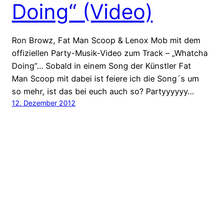
Doing“ (Video)
Ron Browz, Fat Man Scoop & Lenox Mob mit dem
offiziellen Party-Musik-Video zum Track – „Whatcha
Doing“… Sobald in einem Song der Künstler Fat
Man Scoop mit dabei ist feiere ich die Song´s um
so mehr, ist das bei euch auch so? Partyyyyyy…
12. Dezember 2012
HipHop.biz – dein HipHop-Blog für die tägliche
Dosis HipHop Biz
Stolz präsentiert von
WordPress