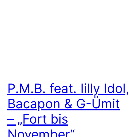
P.M.B. feat. Iilly Idol,
Bacapon & G-Ümit
– „Fort bis
November“