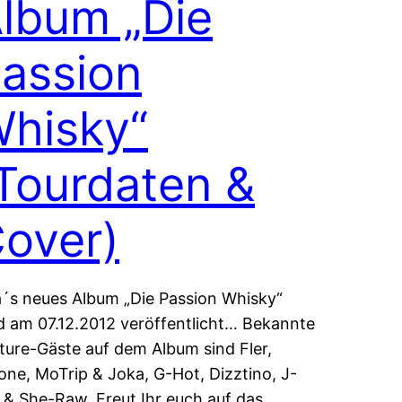
lbum „Die
assion
hisky“
Tourdaten &
over)
la´s neues Album „Die Passion Whisky“
d am 07.12.2012 veröffentlicht… Bekannte
ture-Gäste auf dem Album sind Fler,
one, MoTrip & Joka, G-Hot, Dizztino, J-
 & She-Raw. Freut Ihr euch auf das