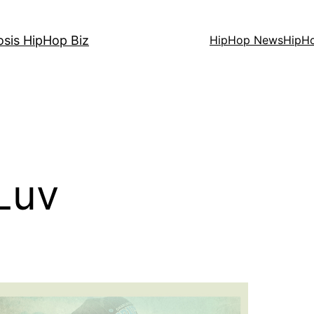
osis HipHop Biz
HipHop News
HipH
Luv