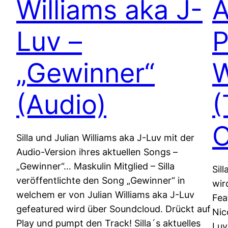
Williams aka J-
A
Luv –
P
„Gewinner“
W
(Audio)
(
C
Silla und Julian Williams aka J-Luv mit der
Audio-Version ihres aktuellen Songs –
„Gewinner“… Maskulin Mitglied – Silla
Sil
veröffentlichte den Song „Gewinner“ in
wir
welchem er von Julian Williams aka J-Luv
Fea
gefeatured wird über Soundcloud. Drückt auf
Nic
Play und pumpt den Track! Silla´s aktuelles
Luv