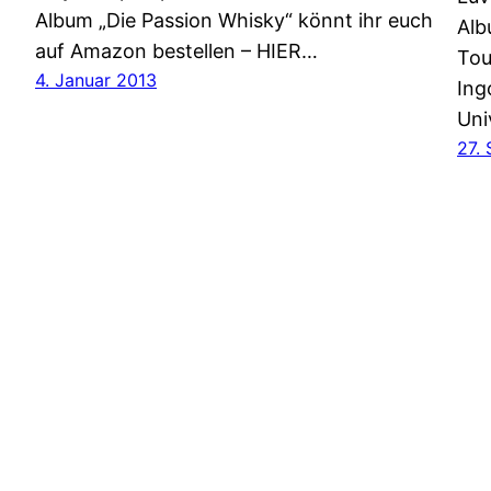
Album „Die Passion Whisky“ könnt ihr euch
Alb
auf Amazon bestellen – HIER…
To
4. Januar 2013
Ing
Uni
27.
HipHop.biz – dein HipHop-Blog für die tägliche D