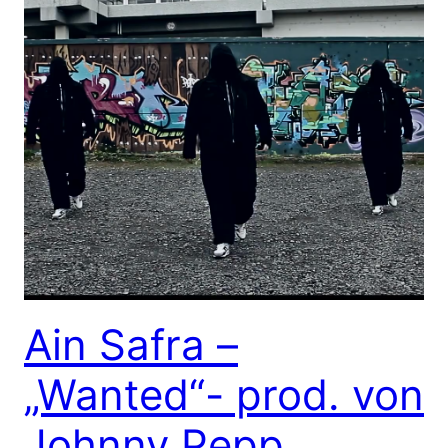
Ain Safra –
„Wanted“- prod. von
Johnny Pepp