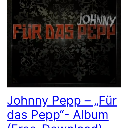
Johnny Pepp – „Für
das Pepp“- Album