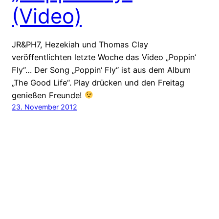
(Video)
JR&PH7, Hezekiah und Thomas Clay
veröffentlichten letzte Woche das Video „Poppin‘
Fly“… Der Song „Poppin‘ Fly“ ist aus dem Album
„The Good Life“. Play drücken und den Freitag
genießen Freunde!
23. November 2012
HipHop.biz – dein HipHop-Blog für die tägliche
Dosis HipHop Biz
Stolz präsentiert von
WordPress