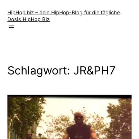
Zum
Inhalt
HipHop.biz – dein HipHop-Blog für die tägliche
Dosis HipHop Biz
springen
Schlagwort:
JR&PH7