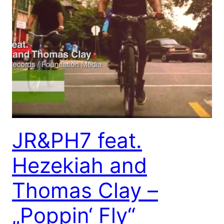
JR&PH7 feat.
Hezekiah and
Thomas Clay –
„Poppin‘ Fly“