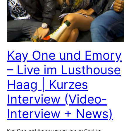
Kay One und Emory
– Live im Lusthouse
Haag | Kurzes
Interview (Video-
Interview + News)
Kay One und Emory waren live zu Gast im