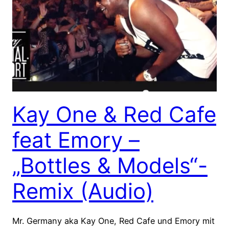
Kay One & Red Cafe
feat Emory –
„Bottles & Models“-
Remix (Audio)
Mr. Germany aka Kay One, Red Cafe und Emory mit