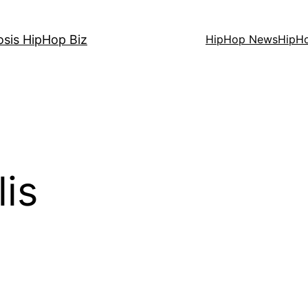
osis HipHop Biz
HipHop News
HipH
lis