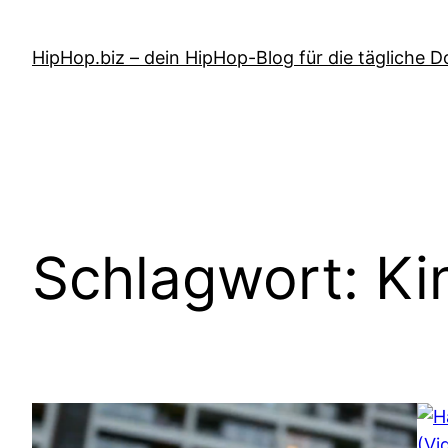
Zum
Inhalt
HipHop.biz – dein HipHop-Blog für die tägliche D
springen
Schlagwort:
Ki