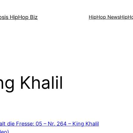
osis HipHop Biz
HipHop News
HipH
ng Khalil