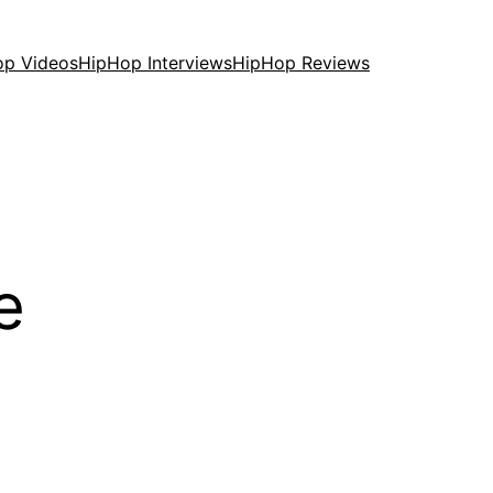
op Videos
HipHop Interviews
HipHop Reviews
e