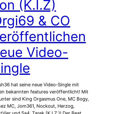
on (K.I.Z)
rgi69 & CO
eröffentlichen
eue Video-
ingle
h36 hat seine neue Video-Single mit
len bekannten features veröffentlicht! Mit
unter sind King Orgasmus One, MC Bogy,
ez MC, Jom361, Nockout, Herzog,
tVier und Sa4, Tarek (K.I.Z.)! Der Beat