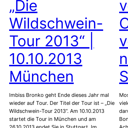
„Die
v
Wildschwein-
O
Tour 2013“ |
v
10.10.2013
n
München
S
Imbiss Bronko geht Ende dieses Jahr mal
Mos
wieder auf Tour. Der Titel der Tour ist – „Die
vie
Wildschwein-Tour 2013“. Am 10.10.2013
dar
startet die Tour in München und am
Bon
26.10.2013 endet Sie in Stuttgart. Im
Ach