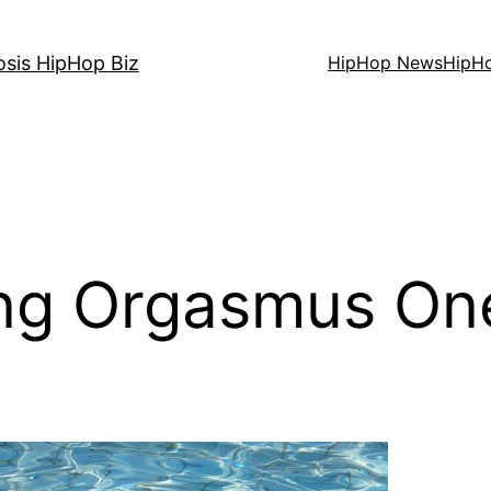
osis HipHop Biz
HipHop News
HipH
ng Orgasmus On