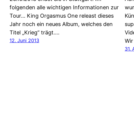
folgenden alle wichtigen Informationen zur
wur
Tour… King Orgasmus One releast dieses
Kün
Jahr noch ein neues Album, welches den
sup
Titel „Krieg“ trägt.…
Vid
12. Juni 2013
Wir
31.
HipHop.biz – dein HipHop-Blog für die tägliche D