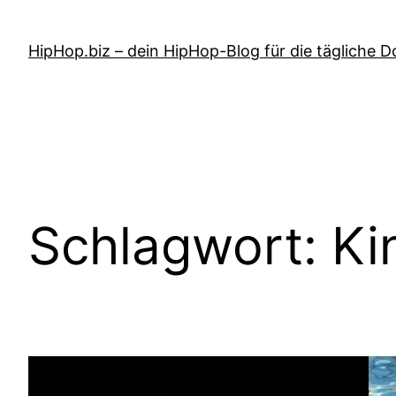
Zum
Inhalt
HipHop.biz – dein HipHop-Blog für die tägliche D
springen
Schlagwort:
Ki