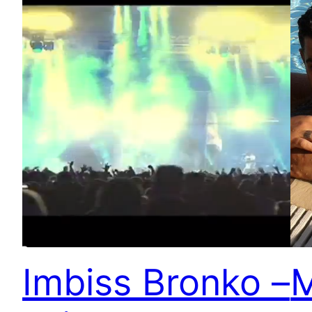
Imbiss Bronko –
M