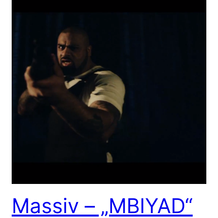
Massiv – „MBIYAD“