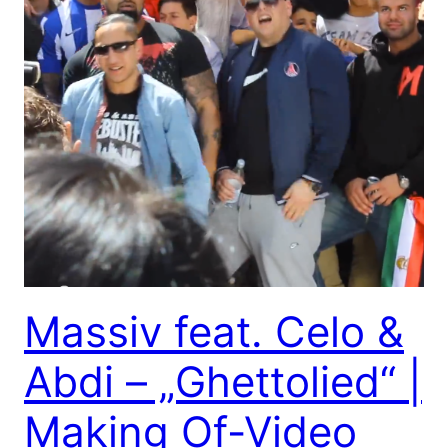
Massiv feat. Celo &
Abdi – „Ghettolied“ |
Making Of-Video