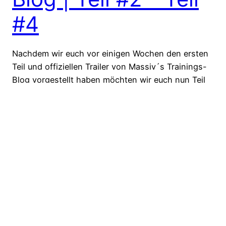
#4
Nachdem wir euch vor einigen Wochen den ersten
Teil und offiziellen Trailer von Massiv´s Trainings-
Blog vorgestellt haben möchten wir euch nun Teil
#2, Teil #3 und Teil #4 vorstellen. Massiv
beschäftigt sich in den Trainings-Blogs mit den
Themen Fitness, Ernährung, Trainings-Abläufe,
sowie die Erklärung von
Nahrungsergänzungsmittel… Hier seht Ihr Teil 2,3
und 4 des 6…
15. April 2013