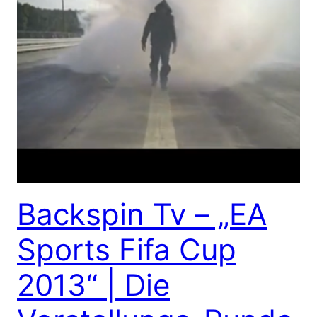
Backspin Tv – „EA
Sports Fifa Cup
2013“ | Die