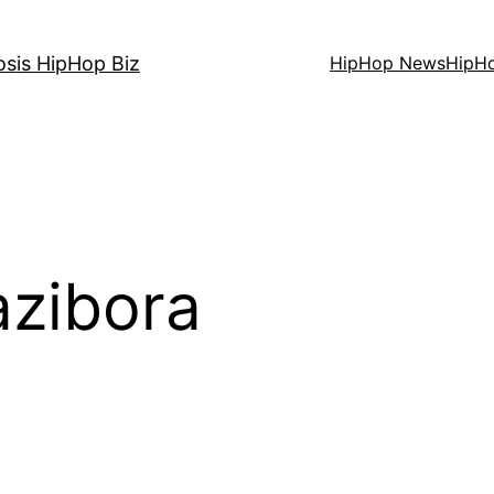
osis HipHop Biz
HipHop News
HipH
zibora