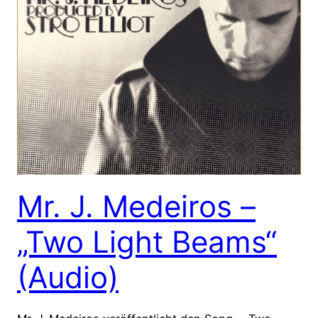
Mr. J. Medeiros –
„Two Light Beams“
(Audio)