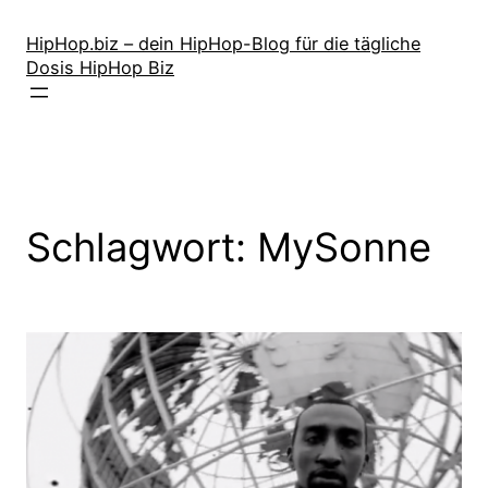
Zum
Inhalt
HipHop.biz – dein HipHop-Blog für die tägliche
Dosis HipHop Biz
springen
Schlagwort:
MySonne