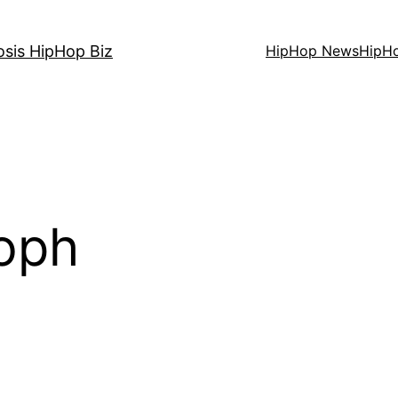
osis HipHop Biz
HipHop News
HipH
oph