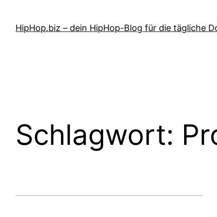
Zum
Inhalt
HipHop.biz – dein HipHop-Blog für die tägliche D
springen
Schlagwort:
Pr