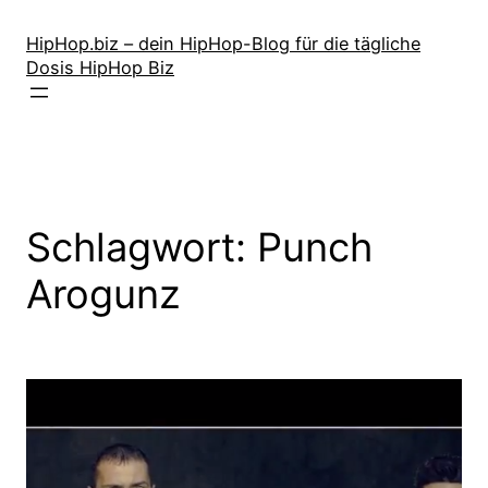
Zum
Inhalt
HipHop.biz – dein HipHop-Blog für die tägliche
Dosis HipHop Biz
springen
Schlagwort:
Punch
Arogunz