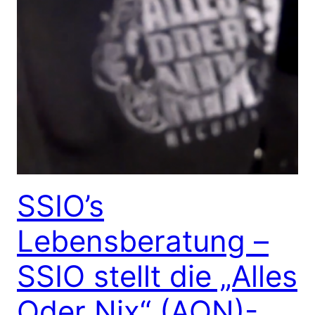
SSIO’s
Lebensberatung –
SSIO stellt die „Alles
Oder Nix“ (AON)-