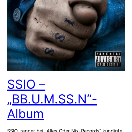
SSIO –
„BB.U.M.SS.N“-
Album
SSIO, rapper bei „Alles Oder Nix-Records“ kündigte