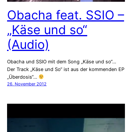
Obacha feat. SSIO –
„Käse und so“
(Audio)
Obacha und SSIO mit dem Song „Käse und so“…
Der Track „Käse und So“ ist aus der kommenden EP
„Überdosis“…
26. November 2012