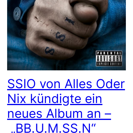
SSIO von Alles Oder
Nix kündigte ein
neues Album an –
„BB.U.M.SS.N“