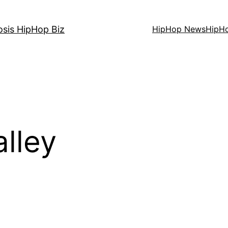
osis HipHop Biz
HipHop News
HipH
alley