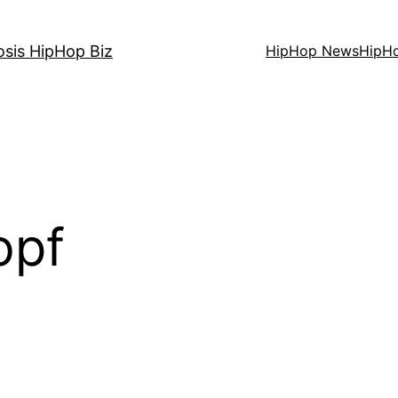
osis HipHop Biz
HipHop News
HipH
opf