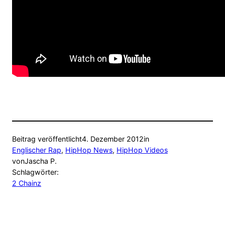
Beitrag veröffentlicht
4. Dezember 2012
in
Englischer Rap
, 
HipHop News
, 
HipHop Videos
von
Jascha P.
Schlagwörter:
2 Chainz