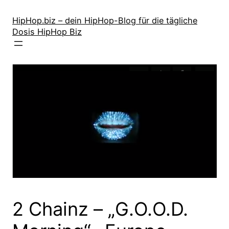
Zum
Inhalt
HipHop.biz – dein HipHop-Blog für die tägliche
Dosis HipHop Biz
springen
2 Chainz – „G.O.O.D.