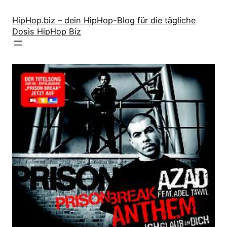
Zum
Inhalt
HipHop.biz – dein HipHop-Blog für die tägliche
Dosis HipHop Biz
springen