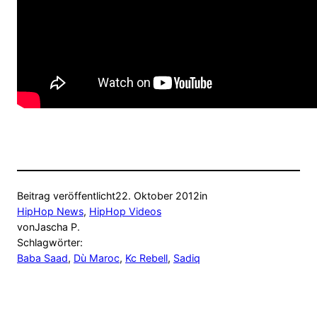
Beitrag veröffentlicht
22. Oktober 2012
in
HipHop News
, 
HipHop Videos
von
Jascha P.
Schlagwörter:
Baba Saad
, 
Dù Maroc
, 
Kc Rebell
, 
Sadiq