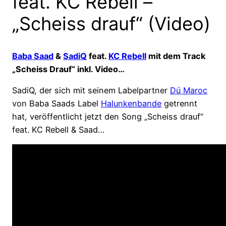
feat. KC Rebell –
„Scheiss drauf“ (Video)
Baba Saad
&
SadiQ
feat.
KC Rebell
mit dem Track
„Scheiss Drauf“ inkl. Video…
SadiQ, der sich mit seinem Labelpartner
Dú Maroc
von Baba Saads Label
Halunkenbande
getrennt
hat, veröffentlicht jetzt den Song „Scheiss drauf“
feat. KC Rebell & Saad…