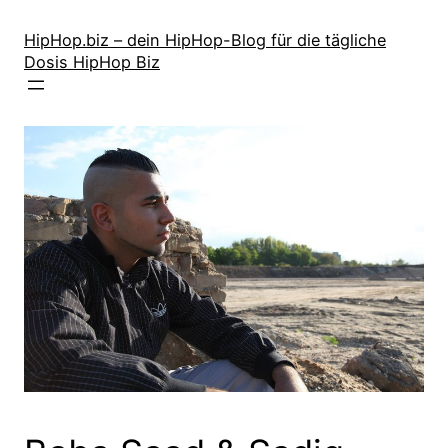
Zum
Inhalt
HipHop.biz – dein HipHop-Blog für die tägliche
Dosis HipHop Biz
springen