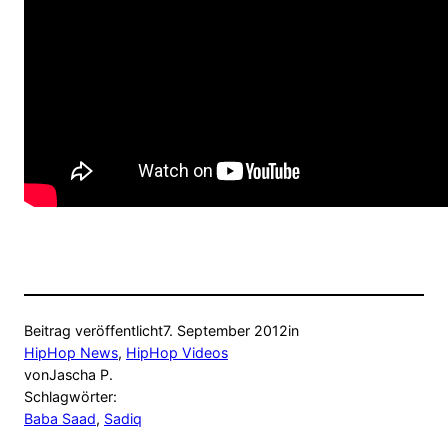
Beitrag veröffentlicht
7. September 2012
in
HipHop News
, 
HipHop Videos
von
Jascha P.
Schlagwörter:
Baba Saad
, 
Sadiq