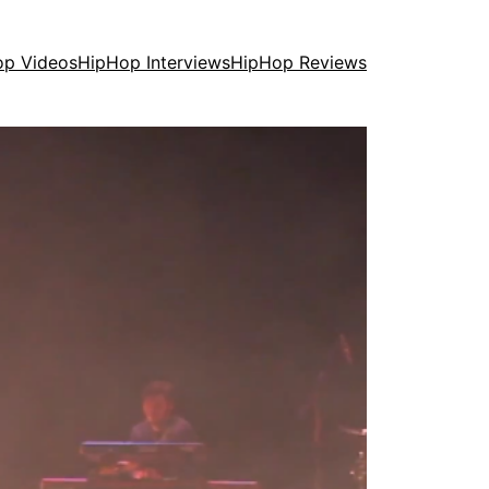
op Videos
HipHop Interviews
HipHop Reviews