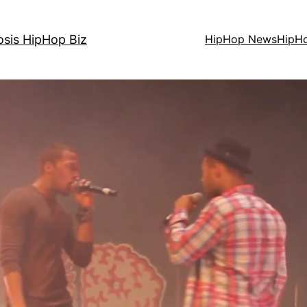
osis HipHop Biz
HipHop News
HipH