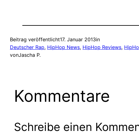
Beitrag veröffentlicht
17. Januar 2013
in
Deutscher Rap
, 
HipHop News
, 
HipHop Reviews
, 
HipHo
von
Jascha P.
Kommentare
Schreibe einen Kommen