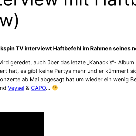
ew)
ackspin TV interviewt Haftbefehl im Rahmen seines 
rd geredet, auch über das letzte „Kanackis“- Album
ndert hat, es gibt keine Partys mehr und er kümmert s
Konzerte ab Mai abgesagt hat um wieder ein wenig B
und
Veysel
&
CAPO
…