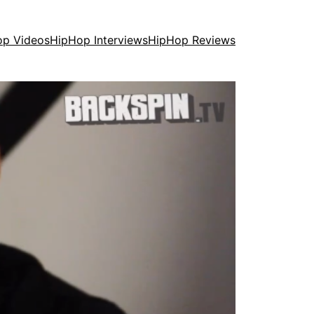
op Videos
HipHop Interviews
HipHop Reviews