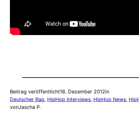
Beitrag veröffentlicht
18. Dezember 2012
in
Deutscher Rap
, 
HipHop Interviews
, 
HipHop News
, 
Hip
von
Jascha P.