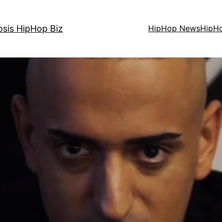
osis HipHop Biz
HipHop News
HipH