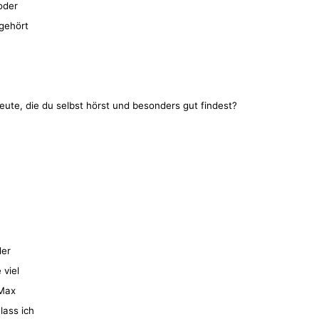
oder
 gehört
ute, die du selbst hörst und besonders gut findest?
der
 viel
 Max
lass ich