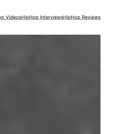
op Videos
HipHop Interviews
HipHop Reviews