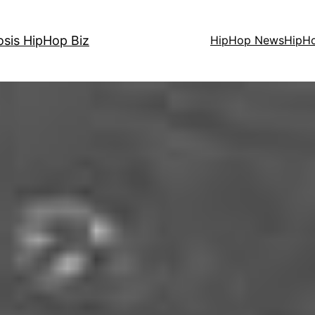
osis HipHop Biz
HipHop News
HipH