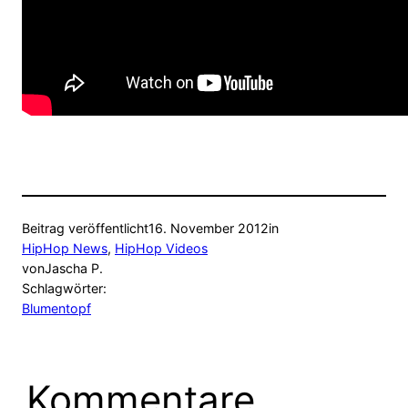
Beitrag veröffentlicht
16. November 2012
in
HipHop News
, 
HipHop Videos
von
Jascha P.
Schlagwörter:
Blumentopf
Kommentare