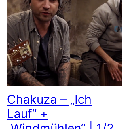
Chakuza – „Ich
Lauf“ +
„Windmühlen“ | 1/2