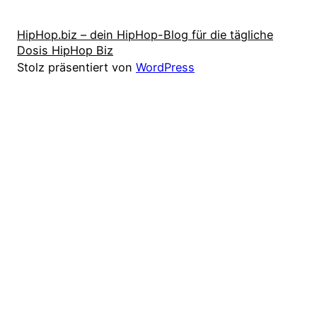
HipHop.biz – dein HipHop-Blog für die tägliche
Dosis HipHop Biz
Stolz präsentiert von
WordPress