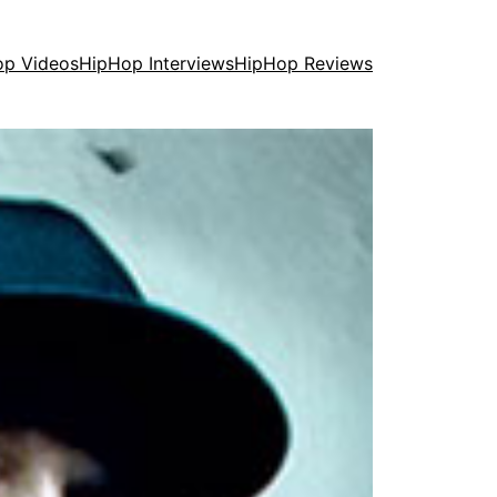
op Videos
HipHop Interviews
HipHop Reviews