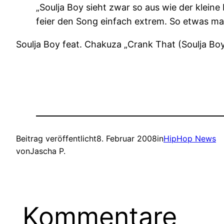
„Soulja Boy sieht zwar so aus wie der kleine
feier den Song einfach extrem. So etwas mac
Soulja Boy feat. Chakuza „Crank That (Soulja Boy)“ 
Beitrag veröffentlicht
8. Februar 2008
in
HipHop News
von
Jascha P.
Kommentare