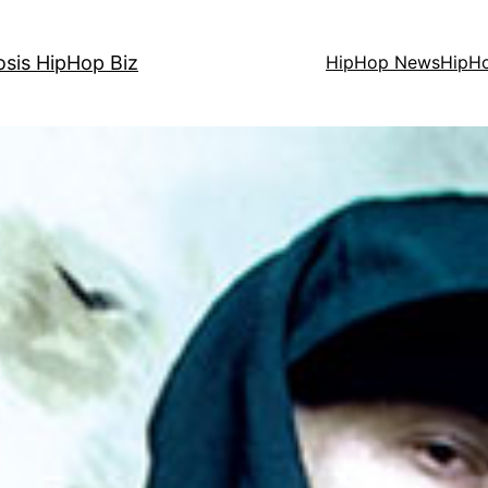
osis HipHop Biz
HipHop News
HipH