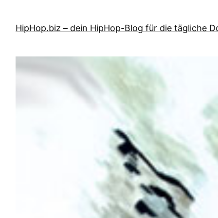
Zum
Inhalt
HipHop.biz – dein HipHop-Blog für die tägliche D
springen