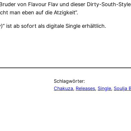
 Bruder von Flavour Flav und dieser Dirty-South-Style
ht man eben auf die Atzigkeit“.
ist ab sofort als digitale Single erhältlich.
Schlagwörter:
Chakuza
, 
Releases
, 
Single
, 
Soulja 