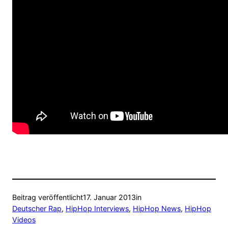
Beitrag veröffentlicht
17. Januar 2013
in
Deutscher Rap
, 
HipHop Interviews
, 
HipHop News
, 
HipHop
Videos