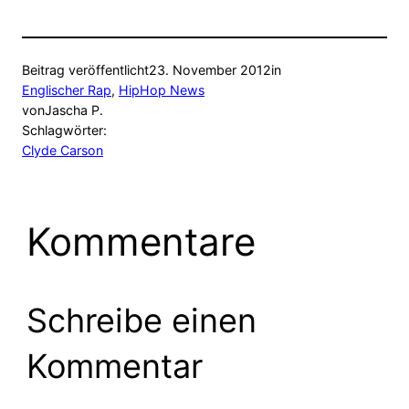
Beitrag veröffentlicht
23. November 2012
in
Englischer Rap
, 
HipHop News
von
Jascha P.
Schlagwörter:
Clyde Carson
Kommentare
Schreibe einen
Kommentar