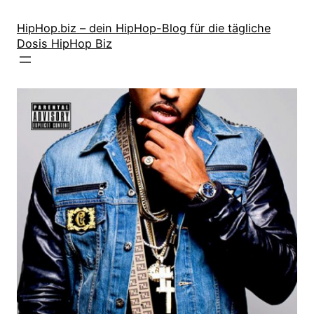
Zum
Inhalt
HipHop.biz – dein HipHop-Blog für die tägliche
Dosis HipHop Biz
springen