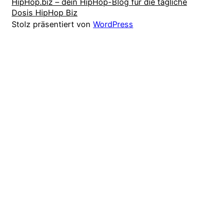
HipHop.biz – dein HipHop-Blog für die tägliche
Dosis HipHop Biz
Stolz präsentiert von
WordPress