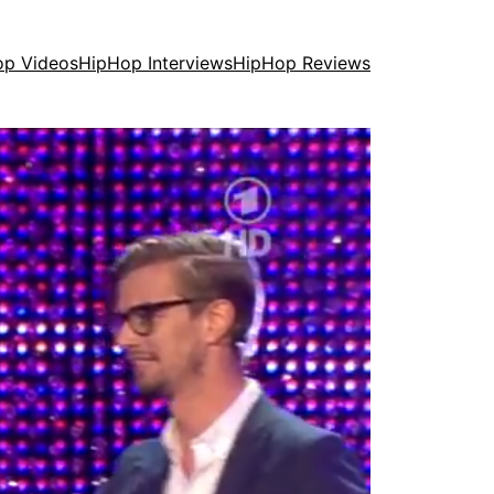
op Videos
HipHop Interviews
HipHop Reviews