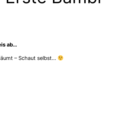
eis ab…
eräumt – Schaut selbst…