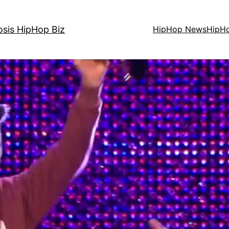
osis HipHop Biz
HipHop News
HipH