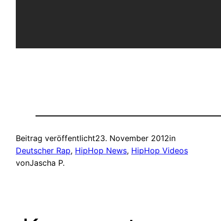
Beitrag veröffentlicht
23. November 2012
in
Deutscher Rap
, 
HipHop News
, 
HipHop Videos
von
Jascha P.