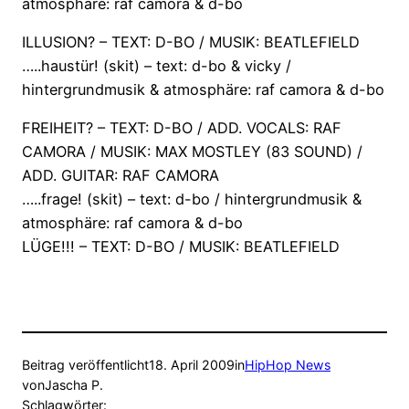
atmosphäre: raf camora & d-bo
ILLUSION? – TEXT: D-BO / MUSIK: BEATLEFIELD
…..haustür! (skit) – text: d-bo & vicky /
hintergrundmusik & atmosphäre: raf camora & d-bo
FREIHEIT? – TEXT: D-BO / ADD. VOCALS: RAF
CAMORA / MUSIK: MAX MOSTLEY (83 SOUND) /
ADD. GUITAR: RAF CAMORA
…..frage! (skit) – text: d-bo / hintergrundmusik &
atmosphäre: raf camora & d-bo
LÜGE!!! – TEXT: D-BO / MUSIK: BEATLEFIELD
Beitrag veröffentlicht
18. April 2009
in
HipHop News
von
Jascha P.
Schlagwörter: