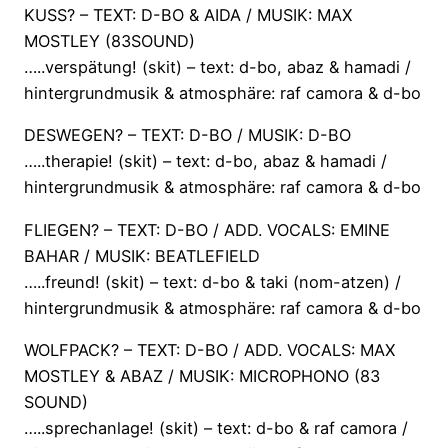
KUSS? – TEXT: D-BO & AIDA / MUSIK: MAX
MOSTLEY (83SOUND)
…..verspätung! (skit) – text: d-bo, abaz & hamadi /
hintergrundmusik & atmosphäre: raf camora & d-bo
DESWEGEN? – TEXT: D-BO / MUSIK: D-BO
…..therapie! (skit) – text: d-bo, abaz & hamadi /
hintergrundmusik & atmosphäre: raf camora & d-bo
FLIEGEN? – TEXT: D-BO / ADD. VOCALS: EMINE
BAHAR / MUSIK: BEATLEFIELD
…..freund! (skit) – text: d-bo & taki (nom-atzen) /
hintergrundmusik & atmosphäre: raf camora & d-bo
WOLFPACK? – TEXT: D-BO / ADD. VOCALS: MAX
MOSTLEY & ABAZ / MUSIK: MICROPHONO (83
SOUND)
…..sprechanlage! (skit) – text: d-bo & raf camora /