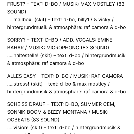
FRUST? – TEXT: D-BO / MUSIK: MAX MOSTLEY (83
SOUND)
…..mailbox! (skit) – text: d-bo, billy13 & vicky /
hintergrundmusik & atmosphäre: raf camora & d-bo
SORRY? – TEXT: D-BO / ADD. VOCALS: EMINE
BAHAR / MUSIK: MICROPHONO (83 SOUND)
…..haltestelle! (skit) – text: d-bo / hintergrundmusik
& atmosphäre: raf camora & d-bo
ALLES EASY – TEXT: D-BO / MUSIK: RAF CAMORA
…..stress! (skit) – text: d-bo & max mostley /
hintergrundmusik & atmosphäre: raf camora & d-bo
SCHEISS DRAUF – TEXT: D-BO, SUMMER CEM,
SONNIK BOOM & BIZZY MONTANA / MUSIK:
OCBEATS (83 SOUND)
…..vision! (skit) – text: d-bo / hintergrundmusik &