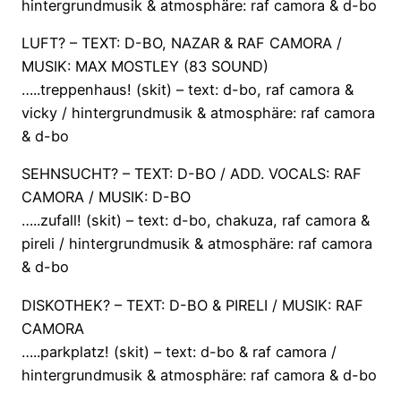
hintergrundmusik & atmosphäre: raf camora & d-bo
LUFT? – TEXT: D-BO, NAZAR & RAF CAMORA /
MUSIK: MAX MOSTLEY (83 SOUND)
…..treppenhaus! (skit) – text: d-bo, raf camora &
vicky / hintergrundmusik & atmosphäre: raf camora
& d-bo
SEHNSUCHT? – TEXT: D-BO / ADD. VOCALS: RAF
CAMORA / MUSIK: D-BO
…..zufall! (skit) – text: d-bo, chakuza, raf camora &
pireli / hintergrundmusik & atmosphäre: raf camora
& d-bo
DISKOTHEK? – TEXT: D-BO & PIRELI / MUSIK: RAF
CAMORA
…..parkplatz! (skit) – text: d-bo & raf camora /
hintergrundmusik & atmosphäre: raf camora & d-bo