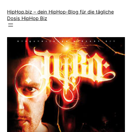
Zum
Inhalt
HipHop.biz – dein HipHop-Blog für die tägliche
Dosis HipHop Biz
springen