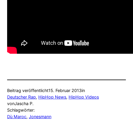
Beitrag veröffentlicht
15. Februar 2013
in
Deutscher Rap
, 
HipHop News
, 
HipHop Videos
von
Jascha P.
Schlagwörter:
Dù Maroc
, 
Jonesmann