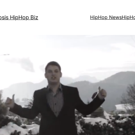
osis HipHop Biz
HipHop News
HipH