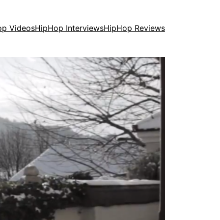
op Videos
HipHop Interviews
HipHop Reviews