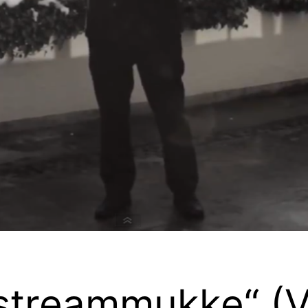
treammukke“ (V