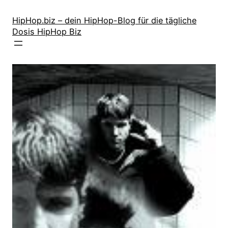
Zum
Inhalt
HipHop.biz – dein HipHop-Blog für die tägliche
Dosis HipHop Biz
springen