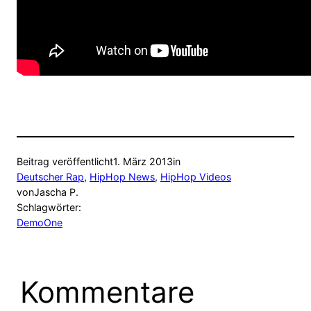
Beitrag veröffentlicht
1. März 2013
in
Deutscher Rap
, 
HipHop News
, 
HipHop Videos
von
Jascha P.
Schlagwörter:
DemoOne
Kommentare