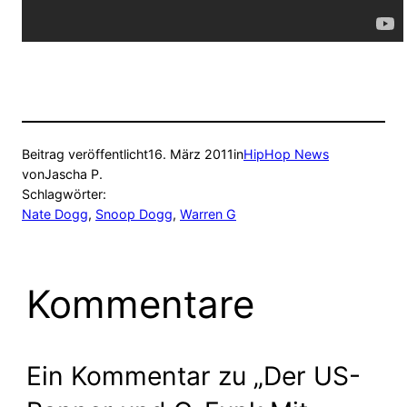
Beitrag veröffentlicht
16. März 2011
in
HipHop News
von
Jascha P.
Schlagwörter:
Nate Dogg
, 
Snoop Dogg
, 
Warren G
Kommentare
Ein Kommentar zu „Der US-