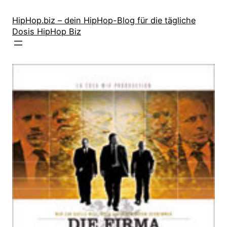
Zum
Inhalt
HipHop.biz – dein HipHop-Blog für die tägliche
Dosis HipHop Biz
springen