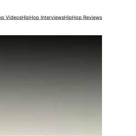
op Videos
HipHop Interviews
HipHop Reviews