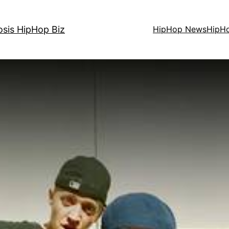
osis HipHop Biz
HipHop News
HipH