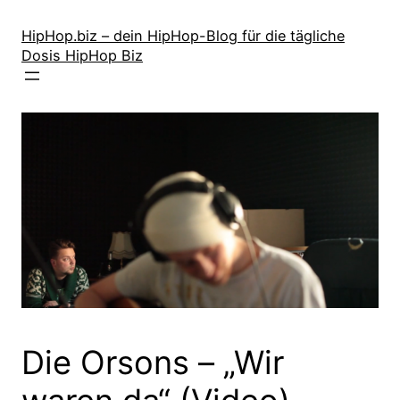
Zum
Inhalt
HipHop.biz – dein HipHop-Blog für die tägliche
Dosis HipHop Biz
springen
Die Orsons – „Wir