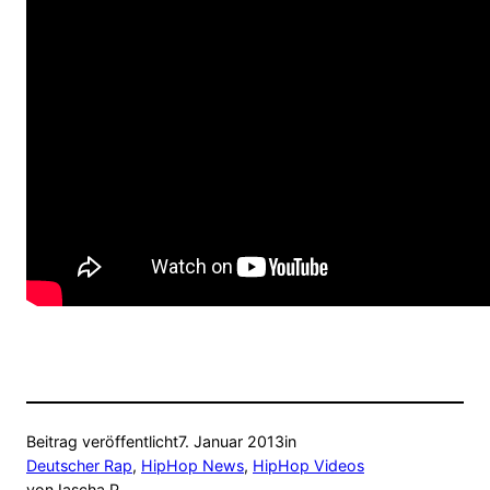
Beitrag veröffentlicht
7. Januar 2013
in
Deutscher Rap
, 
HipHop News
, 
HipHop Videos
von
Jascha P.